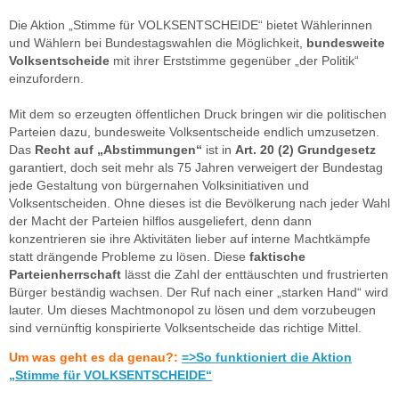
Die Aktion „Stimme für VOLKSENTSCHEIDE“ bietet Wählerinnen
und Wählern bei Bundestagswahlen die Möglichkeit,
bundesweite
Volksentscheide
mit ihrer Erststimme gegenüber „der Politik“
einzufordern.
Mit dem so erzeugten öffentlichen Druck bringen wir die politischen
Parteien dazu, bundesweite Volksentscheide endlich umzusetzen.
Das
Recht auf „Abstimmungen“
ist in
Art. 20 (2) Grundgesetz
garantiert, doch seit mehr als 75 Jahren verweigert der Bundestag
jede Gestaltung von bürgernahen Volksinitiativen und
Volksentscheiden. Ohne dieses ist die Bevölkerung nach jeder Wahl
der Macht der Parteien hilflos ausgeliefert, denn dann
konzentrieren sie ihre Aktivitäten lieber auf interne Machtkämpfe
statt drängende Probleme zu lösen. Diese
faktische
Parteienherrschaft
lässt die Zahl der enttäuschten und frustrierten
Bürger beständig wachsen. Der Ruf nach einer „starken Hand“ wird
lauter. Um dieses Machtmonopol zu lösen und dem vorzubeugen
sind vernünftig konspirierte Volksentscheide das richtige Mittel.
Um was geht es da genau?:
=>So funktioniert die Aktion
„Stimme für VOLKSENTSCHEIDE“