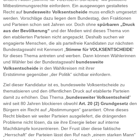
Mitbestimmungsrechte einfordern. Ein ausgewogen gestaltetes
Recht auf
bundesweit
e
Volksentscheide
muss endlich umgesetzt
werden. Vorschläge dazu liegen dem Bundestag, den Fraktionen
und Parteien schon seit Jahren vor. Doch ohne
spürbaren „Druck
aus der Bevölkerung“
und der Medien wird dieses Thema von
den etablierten Parteien nicht angepackt. Deshalb suchen wir
engagierte Menschen, die als parteifreie Kandidaten zur nächsten
Bundestagswahl mit Kennwort „
Stimme für VOLKSENTSCHEIDE
“
für dieses Thema antreten und werben. Dann können Wählerinnen
und Wähler bei der Bundestagswahl
bundesweite
Volksentscheide
in den Wahlkreisen mit ihrer
Erststimme gegenüber „der Politik“ sichtbar einfordern.
Ziel dieser Kandidatur ist es, bundesweite Volksentscheide zu
thematisieren und den öffentlichen Druck auf etablierte Parteien
damit zu erhöhen. Das Thema „
bundesweiter Volksentscheid
“
wird seit 80 Jahren blockieren obwohl
Art. 20 (2) Grundgesetz
den
Bürgern ein Recht auf „Abstimmungen“ garantiert. Ohne dieses
Recht bleiben wir weiter Parteien ausgeliefert, die drängenden
Probleme nicht lösen, da sie ihre Energie lieber auf interne
Machtkämpfe konzentrieren. Der Frust über diese faktische
„Herrschaft“ der Parteien lässt den Ruf nach „einem starken Mann“